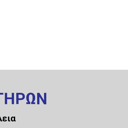
ΤΗΡΩΝ
λεια