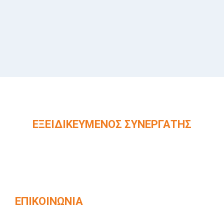
ΕΞΕΙΔΙΚΕΥΜΈΝΟΣ ΣΥΝΕΡΓΆΤΗΣ
Επίσημος συνεργάτης ολοκληρωμένων
συστημάτων ανελκυστήρων KLEEMANN ​
ΕΠΙΚΟΙΝΩΝΊΑ
Βενιζέλου 42, Καβάλα, Τ.Κ. 65403