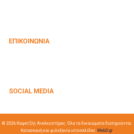
Επίσημος συνεργάτης ολοκληρωμένων
συστημάτων ανελκυστήρων KLEEMANN ​
ΕΠΙΚΟΙΝΩΝΊΑ
Βενιζέλου 42, Καβάλα, Τ.Κ. 65403
2510 831168
info@kafetzisanelkystires.gr
SOCIAL MEDIA
© 2026 Καφετζής Ανελκυστήρες. Όλα τα δικαιώματα διατηρούνται.
Κατασκευή και φιλοξενία ιστοσελίδας:
WebD.gr
.