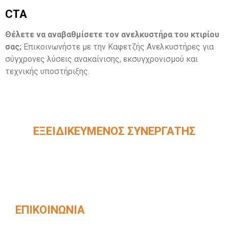
CTA
Θέλετε να αναβαθμίσετε τον ανελκυστήρα του κτιρίου
σας;
Επικοινωνήστε με την Καφετζής Ανελκυστήρες για
σύγχρονες λύσεις ανακαίνισης, εκσυγχρονισμού και
τεχνικής υποστήριξης.
ΕΞΕΙΔΙΚΕΥΜΈΝΟΣ ΣΥΝΕΡΓΆΤΗΣ
Επίσημος συνεργάτης ολοκληρωμένων
συστημάτων ανελκυστήρων KLEEMANN ​
ΕΠΙΚΟΙΝΩΝΊΑ